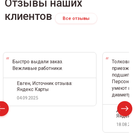
Отзывы наших
клиентов
Все отзывы
Быстро выдали заказ.
Толковый 
Вежливые работники.
приезжал 
подшипник
Персонал 
Евген, Источник отзыва:
умеют на 
Яндекс Карты
диаметр.
04.09.2025
Дамир С
Яндекс 
18.08.20