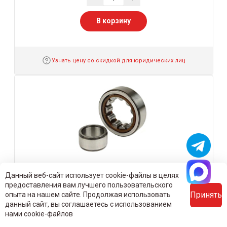
В корзину
Узнать цену со скидкой для юридических лиц
Данный веб-сайт использует cookie-файлы в целях
Роликовый цилиндрический
предоставления вам лучшего пользовательского
подшипник (серия NU) 205 ET NSK
Принять
опыта на нашем сайте. Продолжая использовать
Бренд:
NSK
данный сайт, вы соглашаетесь с использованием
Размер:
25x52x15 мм
нами cookie-файлов
Предзаказ