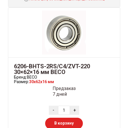
6206-BHTS-2RS/C4/ZVT-220
30×62×16 мм BECO
Бренд:
BECO
Размер:
30x62x16 мм
Предзаказ
7 дней
-
+
В корзину