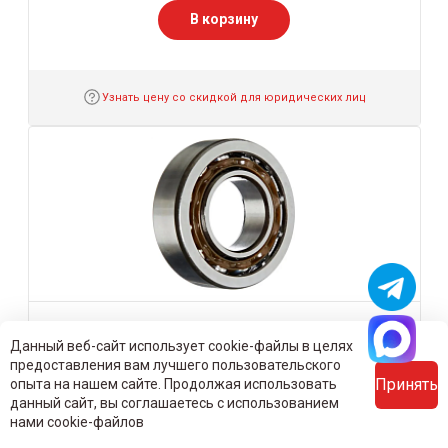
В корзину
Узнать цену со скидкой для юридических лиц
Однрядный шариковый подшипник
Данный веб-сайт использует cookie-файлы в целях
7206 BW NSK
предоставления вам лучшего пользовательского
Бренд:
NSK
Принять
опыта на нашем сайте. Продолжая использовать
Размер:
30x62x16 мм
данный сайт, вы соглашаетесь с использованием
Предзаказ
нами cookie-файлов
7 дней