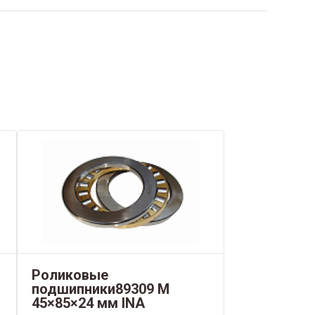
Роликовые
подшипники89309 М
45×85×24 мм INA