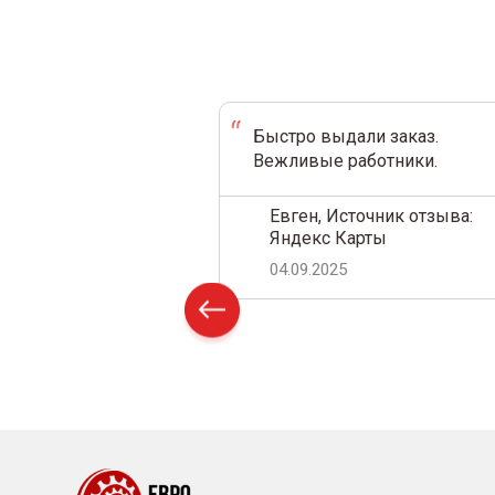
ени суток.
Быстро выдали заказ.
м с компанией уже
Вежливые работники.
ет. Закупаем
оптом. Цены нас
Евген, Источник отзыва:
тавка очень
Яндекс Карты
все это время
04.09.2025
моментов не
н, Источник
s.ru