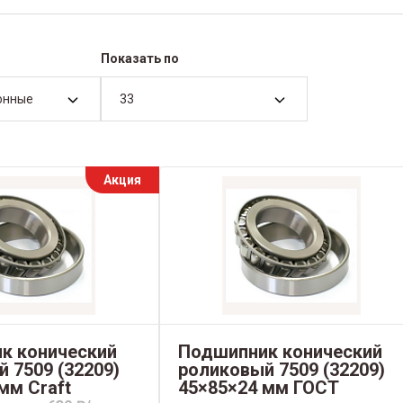
Показать по
онные
33
Акция
к конический
Подшипник конический
 7509 (32209)
роликовый 7509 (32209)
мм Craft
45×85×24 мм ГОСТ