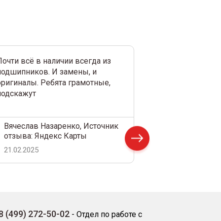
Почти всё в наличии всегда из
Вчера был у них,
подшипников. И замены, и
помогли найти с
оригиналы. Ребята грамотные,
подобрать мне 
подскажут
Рекомендую!
Вячеслав Назаренко, Источник
Илья, Источни
отзыва: Яндекс Карты
Яндекс Карты
21.02.2025
24.01.2025
8 (499) 272-50-02
-
Отдел по работе с