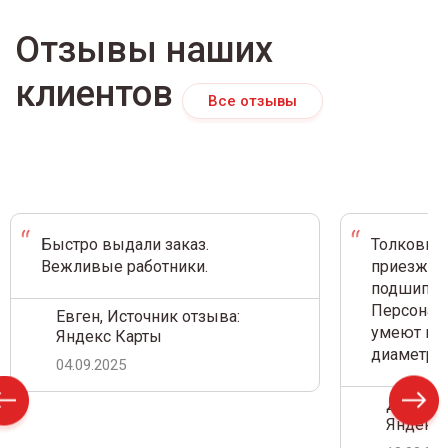
Отзывы наших
клиентов
Все отзывы
Быстро выдали заказ.
Толковый 
Вежливые работники.
приезжал 
подшипник
Персонал 
Евген, Источник отзыва:
умеют на 
Яндекс Карты
диаметр.
04.09.2025
Дамир С
Яндекс 