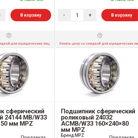
+
-
+
В корзину
В корзину
кидкой для юридических лиц
Узнать цену со скидкой для юридических л
к сферический
Подшипник сферический
й 24144 MB/W33
роликовый 24032
150 мм MPZ
ACMB/W33 160×240×80
мм MPZ
Бренд:
MPZ
Предзаказ
Предзаказ