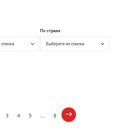
По стране
 списка
Выберите из списка
3
4
5
...
8
Next