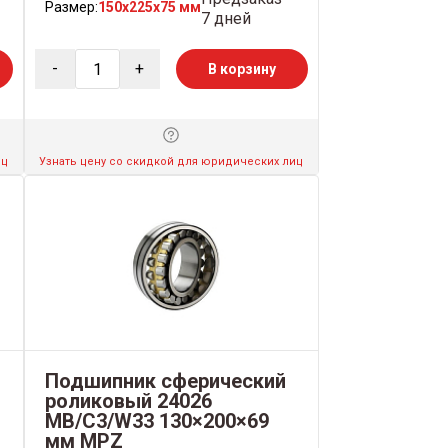
Размер:
150x225x75 мм
7 дней
-
+
В корзину
иц
Узнать цену со скидкой для юридических лиц
Подшипник сферический
роликовый 24026
MB/C3/W33 130×200×69
мм MPZ