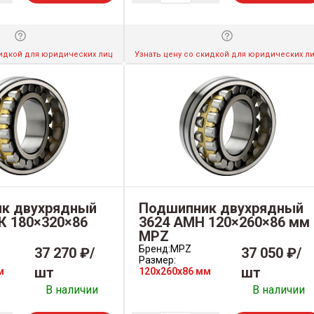
кидкой для юридических лиц
Узнать цену со скидкой для юридических л
к двухрядный
Подшипник двухрядный
К 180×320×86
3624 АМН 120×260×86 мм
MPZ
Бренд:
MPZ
37 270 ₽/
37 050 ₽/
Размер:
шт
шт
м
120x260x86 мм
В наличии
В наличии