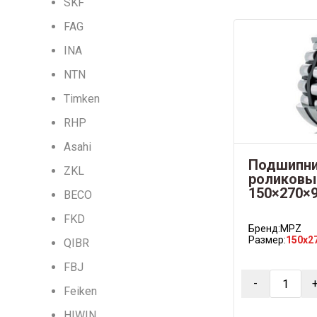
SKF
FAG
INA
NTN
Timken
RHP
Asahi
Подшипни
ZKL
роликовы
150×270×
BECO
FKD
Бренд:
MPZ
Размер:
150x2
QIBR
FBJ
-
Feiken
HIWIN