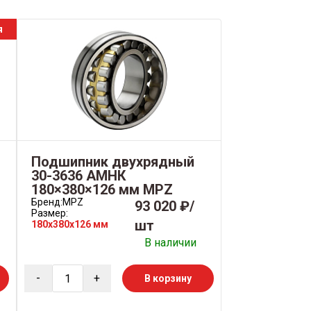
я
Подшипник двухрядный
30-3636 АМНК
180×380×126 мм MPZ
Бренд:
MPZ
93 020 ₽/
Размер:
шт
180x380x126 мм
В наличии
-
+
В корзину