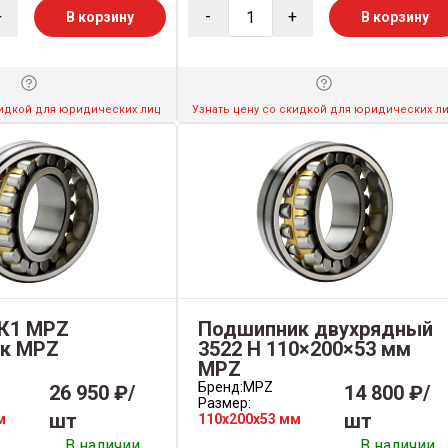
+
-
+
В корзину
В корзину
кидкой для юридических лиц
Узнать цену со скидкой для юридических л
К1 MPZ
Подшипник двухрядный
к MPZ
3522 Н 110×200×53 мм
MPZ
Бренд:
MPZ
26 950 ₽/
14 800 ₽/
Размер:
шт
шт
м
110x200x53 мм
В наличии
В наличии