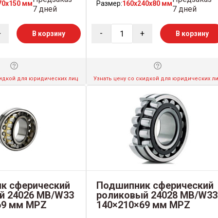
70x150 мм
Размер:
160x240x80 мм
7 дней
7 дней
+
-
+
В корзину
В корзину
кидкой для юридических лиц
Узнать цену со скидкой для юридических л
к сферический
Подшипник сферический
й 24026 MB/W33
роликовый 24028 MB/W33
69 мм MPZ
140×210×69 мм MPZ