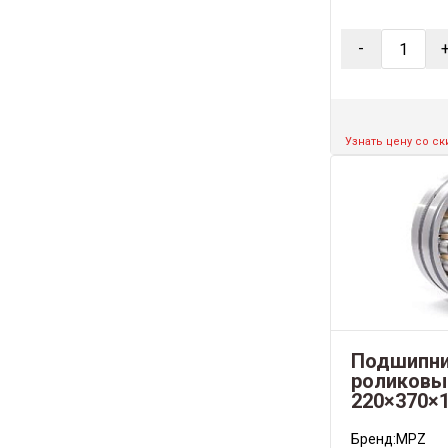
-
Узнать цену со с
Подшипни
роликовы
220×370×
Бренд:
MPZ