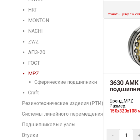
HRT
Узнать цену со с
MONTON
NACHI
ZWZ
АПЗ-20
ГОСТ
MPZ
Сферические подшипники
3630 АМК
подшипни
Craft
Бренд:
MPZ
Резинотехнические изделия (РТИ)
Размер:
150x320x108 
Системы линейного перемещения
Подшипниковые узлы
Втулки
-