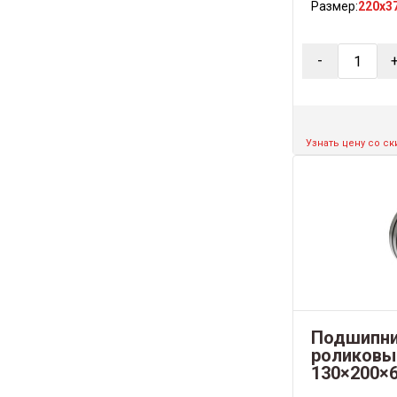
Размер:
220x3
-
Узнать цену со с
Подшипни
роликовы
130×200×