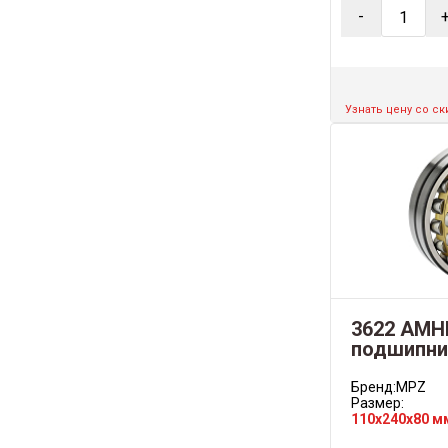
-
Узнать цену со с
3622 АМН
подшипни
Бренд:
MPZ
Размер:
110x240x80 м