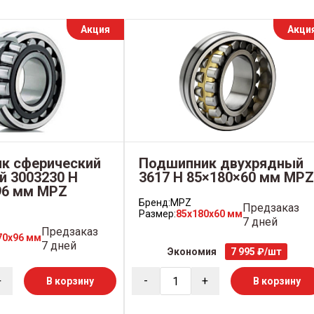
Акция
Акци
к сферический
Подшипник двухрядный
й 3003230 Н
3617 Н 85×180×60 мм MPZ
96 мм MPZ
Бренд:
MPZ
Предзаказ
Размер:
85x180x60 мм
7 дней
Предзаказ
70x96 мм
7 дней
Экономия
7 995 ₽/шт
+
-
+
В корзину
В корзину