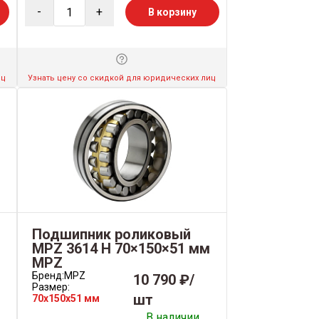
-
+
В корзину
иц
Узнать цену со скидкой для юридических лиц
Подшипник роликовый
MPZ 3614 Н 70×150×51 мм
MPZ
Бренд:
MPZ
10 790 ₽/
Размер:
шт
70x150x51 мм
В наличии