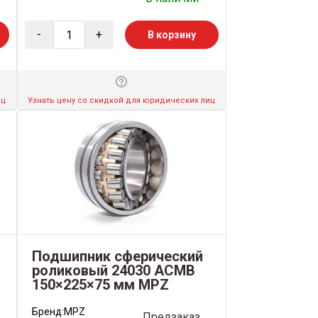
-
+
В корзину
иц
Узнать цену со скидкой для юридических лиц
Подшипник сферический
роликовый 24030 ACMB
150×225×75 мм MPZ
Бренд:
MPZ
Предзаказ