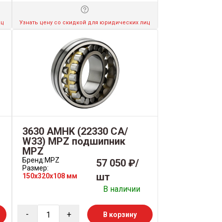
иц
Узнать цену со скидкой для юридических лиц
3630 AMHK (22330 CA/
W33) MPZ подшипник
MPZ
Бренд:
MPZ
57 050 ₽/
Размер:
шт
150x320x108 мм
В наличии
-
+
В корзину