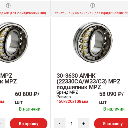
кидкой для юридических лиц
Узнать цену со скидкой для юридических л
 MPZ
30-3630 AMHK
к MPZ
(22330CA/W33/C3) MPZ
подшипник MPZ
Бренд:
MPZ
60 800 ₽/
58 090 ₽/
Размер:
шт
шт
мм
150x320x108 мм
В наличии
В наличии
+
-
+
В корзину
В корзину