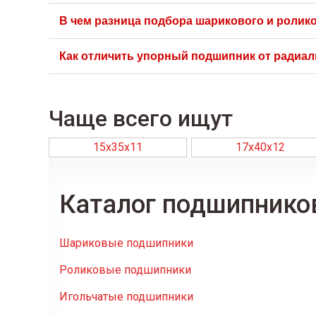
Причина чаще всего в погрешности измерений либо 
В чем разница подбора шарикового и ролик
Перепроверьте замеры или обратитесь к нам — мы 
Для шариковых важны те же три размера плюс скор
Как отличить упорный подшипник от радиа
требуют особой точности замера ширины из-за чувс
Упорные серии визуально выше относительно диаме
шариковые выглядят как классические «колесики» с
Чаще всего ищут
15х35х11
17х40х12
Каталог подшипнико
Шариковые подшипники
Роликовые подшипники
Игольчатые подшипники