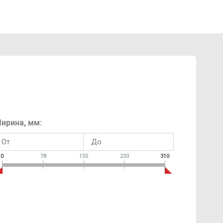
ирина, мм:
0
78
155
233
310