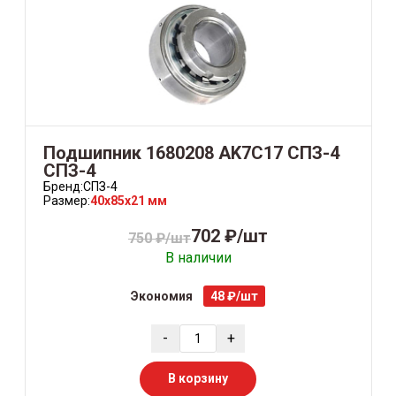
Подшипник 1680208 АK7C17 СПЗ-4
СПЗ-4
Бренд:
СПЗ-4
Размер:
40x85x21 мм
702 ₽/шт
750 ₽/шт
В наличии
Экономия
48 ₽/шт
-
+
В корзину