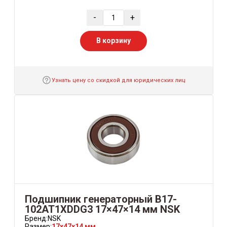
-
+
В корзину
Узнать цену со скидкой для юридических лиц
Подшипник генераторный B17-
102AT1XDDG3 17×47×14 мм NSK
Бренд:
NSK
Размер:
17x47x14 мм