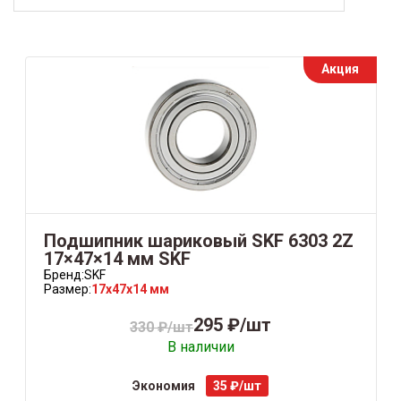
Акция
Подшипник шариковый SKF 6303 2Z
17×47×14 мм SKF
Бренд:
SKF
Размер:
17x47x14 мм
295 ₽/шт
330 ₽/шт
В наличии
Экономия
35 ₽/шт