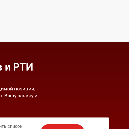
 и РТИ
имой позиции,
т Вашу заявку и
ить список