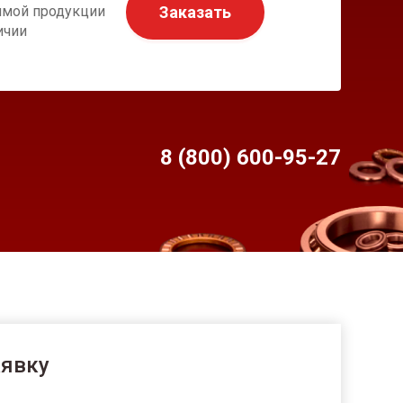
Заказать
имой продукции
ичии
8 (800) 600-95-
27
аявку