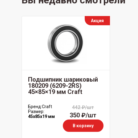
Вы недавно смотрели
Акция
Подшипник шариковый
180209 (6209-2RS)
45×85×19 мм Craft
Бренд:
Craft
442 ₽/шт
Размер:
350 ₽/шт
45x85x19 мм
В корзину