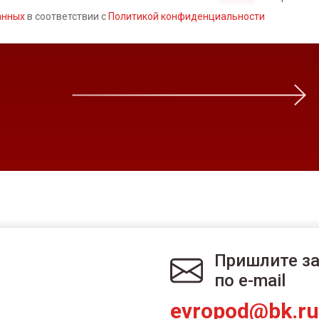
анных
в соответствии с
Политикой конфиденциальности
Пришлите з
по e-mail
evropod@bk.ru