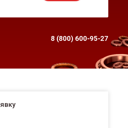
8 (800) 600-95-
27
аявку