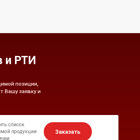
 и РТИ
имой позиции,
т Вашу заявку и
ить список
Заказать
имой продукции
ичии