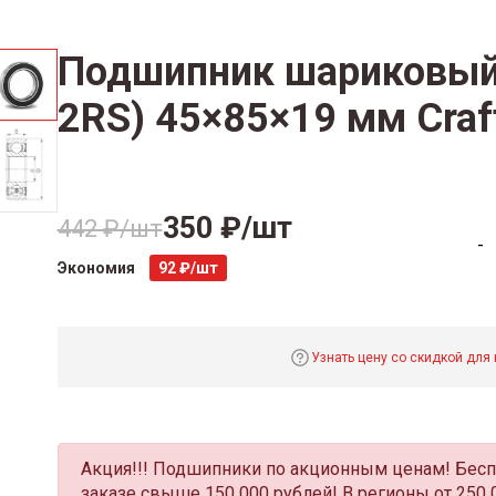
Подшипник шариковый
2RS) 45×85×19 мм Craf
350 ₽/шт
442 ₽/шт
-
Экономия
92 ₽/шт
Узнать цену со скидкой для
Акция!!! Подшипники по акционным ценам! Бесп
заказе свыше 150 000 рублей! В регионы от 250 