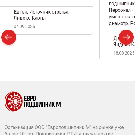
подшипнико
Персонал -
Евген, Источник отзыва:
умеют на г
Яндекс Карты
диаметр. 
04.09.2025
Дамир С.,
Яндекс К
18.08.2025
Организация ООО "Европодшипник М" на рынке уже
более 20 лет. Подшипники, РТИ, а также другие